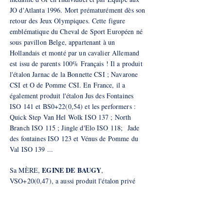
JO d'Atlanta 1996. Mort prématurément dès son
retour des Jeux Olympiques. Cette figure
emblématique du Cheval de Sport Européen né
sous pavillon Belge, appartenant à un
Hollandais et monté par un cavalier Allemand
est issu de parents 100% Français ! Il a produit
l'étalon Jarnac de la Bonnette CSI ; Navarone
CSI et O de Pomme CSI. En France, il a
également produit l'étalon Jus des Fontaines
ISO 141 et BS0+22(0,54) et les perfor­mers :
Quick Step Van Hel Wolk ISO 137 ; North
Branch ISO 115 ; Jingle d'Elo ISO 118; Jade
des fontaines ISO 123 et Vénus de Pomme du
Val ISO 139 ...
EGINE DE BAUGY
Sa MÈRE,
,
VSO+20(0,47), a aussi produit l'étalon privé
Impala des Fonlaines, finaliste 4 et 5 ans, très
bon gagnant en CSO, ISO 143 et
BSO+23(0,55) et Kriek des fontaines, mère de