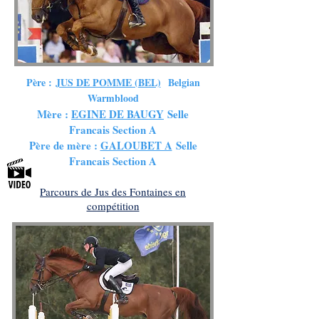
Père :
JUS DE POMME (BEL)
Belgian
Warmblood
Mère :
EGINE DE BAUGY
Selle
Francais Section A
Père de mère :
GALOUBET A
Selle
Francais Section A
Parcours de Jus des Fontaines en
compétition