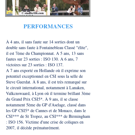
PERFORMANCES
À 4 ans, il sans faute sur 14 sorties dont un
double sans faute à Fontainebleau Classé "élite",
il est 7ème du Championnat. A 5 ans, 13 sans
fautes sur 23 sorties : ISO 130. A 6 ans, 7
victoires sur 23 sorties : ISO 137.
A 7 ans exporté en Hollande où il exprime son
potentiel exceptionnel en CSI sous la selle de
Steve Guerdat. À 8 ans, il est très remarqué sur
le circuit international, notamment à Lanaken,
Valkcnswaard, à Lyon où il termine brillant 3ème
du Grand Prix CSI5*. À 9 ans, il se classe
notamment 5ème du GP d'Aselage, classé dans
les GP CSI5* de Cannes et de Monaco, dans le
CSI*** de St Tropez, au CSI*** de Birmingham
: ISO 156. Victime d'une crise de coliques en
2007, il décède prématurément.